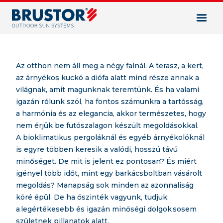
2025. 06. 17.
Az otthon nem áll meg a négy falnál. A terasz, a kert,
az árnyékos kuckó a diófa alatt mind része annak a
világnak, amit magunknak teremtünk. És ha valami
igazán rólunk szól, ha fontos számunkra a tartósság,
a harmónia és az elegancia, akkor természetes, hogy
nem érjük be futószalagon készült megoldásokkal.
A bioklimatikus pergoláknál és egyéb árnyékolóknál
is egyre többen keresik a valódi, hosszú távú
minőséget. De mit is jelent ez pontosan? És miért
igényel több időt, mint egy barkácsboltban vásárolt
megoldás? Manapság sok minden az azonnaliság
köré épül. De ha őszinték vagyunk, tudjuk:
a legértékesebb és igazán minőségi dolgok sosem
születnek pillanatok alatt.