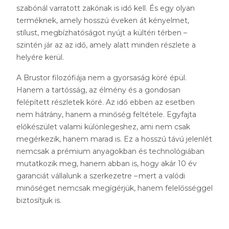
szabónál varratott zakónak is idő kell. És egy olyan
terméknek, amely hosszú éveken át kényelmet,
stílust, megbízhatóságot nyújt a kültéri térben –
szintén jár az az idő, amely alatt minden részlete a
helyére kerül.
A
Brustor
filozófiája nem a gyorsaság köré épül.
Hanem a tartósság, az élmény és a gondosan
felépített részletek köré. Az idő ebben az esetben
nem hátrány, hanem a minőség feltétele. Egyfajta
előkészület valami különlegeshez, ami nem csak
megérkezik, hanem marad is. Ez a hosszú távú jelenlét
nemcsak a prémium anyagokban és technológiában
mutatkozik meg, hanem abban is, hogy akár 10 év
garanciát vállalunk a szerkezetre – mert a valódi
minőséget nemcsak megígérjük, hanem felelősséggel
biztosítjuk is.