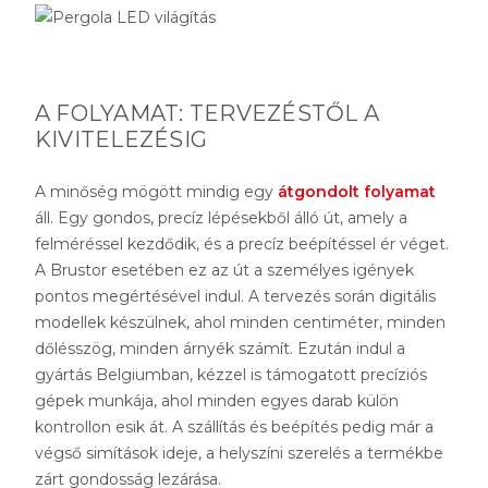
A FOLYAMAT: TERVEZÉSTŐL A
KIVITELEZÉSIG
A minőség mögött mindig egy
átgondolt folyamat
áll. Egy gondos, precíz lépésekből álló út, amely a
felméréssel kezdődik, és a precíz beépítéssel ér véget.
A Brustor esetében ez az út a személyes igények
pontos megértésével indul. A tervezés során digitális
modellek készülnek, ahol minden centiméter, minden
dőlésszög, minden árnyék számít. Ezután indul a
gyártás Belgiumban, kézzel is támogatott precíziós
gépek munkája, ahol minden egyes darab külön
kontrollon esik át. A szállítás és beépítés pedig már a
végső simítások ideje, a helyszíni szerelés a termékbe
zárt gondosság lezárása.