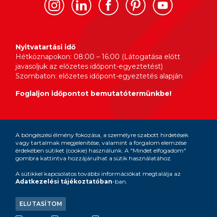
Nyitvatartási idő
Hétköznapokon: 08:00 – 16:00 (Látogatása előtt
javasoljuk az előzetes időpont-egyeztetést)
Szombaton: előzetes időpont-egyeztetés alapján
Foglaljon időpontot bemutatótermünkbe!
A böngészési élmény fokozása, a személyre szabott hirdetések
design &
vagy tartalmak megjelenítése, valamint a forgalom elemzése
development by
érdekében sütiket (cookie) használunk. A "Mindet elfogadom"
gombra kattintva hozzájárulhat a sütik használatához.
A sütikkel kapcsolatos további információkat megtalálja az
Adatkezelési tájékoztatóban
-ban.
A Brustor a SOLLIS Outdoor Living csoport tagja:
ELUTASÍTOM