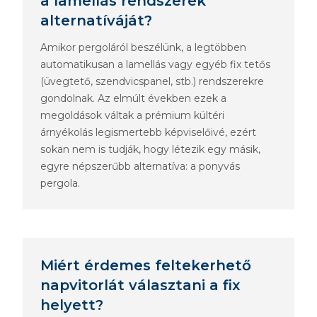
a lamellás rendszerek
alternatíváját?
Amikor pergoláról beszélünk, a legtöbben
automatikusan a lamellás vagy egyéb fix tetős
(üvegtető, szendvicspanel, stb.) rendszerekre
gondolnak. Az elmúlt években ezek a
megoldások váltak a prémium kültéri
árnyékolás legismertebb képviselőivé, ezért
sokan nem is tudják, hogy létezik egy másik,
egyre népszerűbb alternatíva: a ponyvás
pergola.
Miért érdemes feltekerhető
napvitorlát választani a fix
helyett?