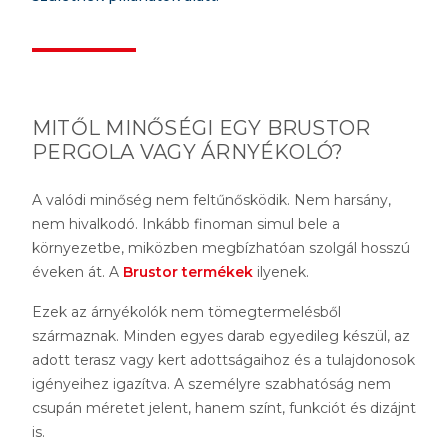
MITŐL MINŐSÉGI EGY BRUSTOR
PERGOLA VAGY ÁRNYÉKOLÓ?
A valódi minőség nem feltűnősködik. Nem harsány,
nem hivalkodó. Inkább finoman simul bele a
környezetbe, miközben megbízhatóan szolgál hosszú
éveken át. A
Brustor termékek
ilyenek.
Ezek az árnyékolók nem tömegtermelésből
származnak. Minden egyes darab egyedileg készül, az
adott terasz vagy kert adottságaihoz és a tulajdonosok
igényeihez igazítva. A személyre szabhatóság nem
csupán méretet jelent, hanem színt, funkciót és dizájnt
is.