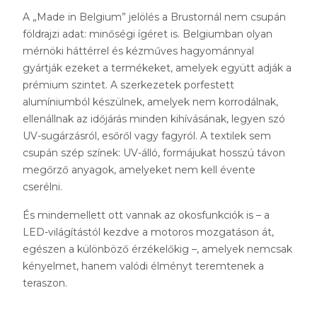
A „Made in Belgium” jelölés a Brustornál nem csupán
földrajzi adat: minőségi ígéret is. Belgiumban olyan
mérnöki háttérrel és kézműves hagyománnyal
gyártják ezeket a termékeket, amelyek együtt adják a
prémium szintet. A szerkezetek porfestett
alumíniumból készülnek, amelyek nem korrodálnak,
ellenállnak az időjárás minden kihívásának, legyen szó
UV-sugárzásról, esőről vagy fagyról. A textilek sem
csupán szép színek: UV-álló, formájukat hosszú távon
megőrző anyagok, amelyeket nem kell évente
cserélni.
És mindemellett ott vannak az okosfunkciók is –
a
LED-világítástól kezdve a motoros
mozgatáson át,
egészen a különböző érzékelőkig
–, amelyek nemcsak
kényelmet, hanem valódi élményt teremtenek a
teraszon.