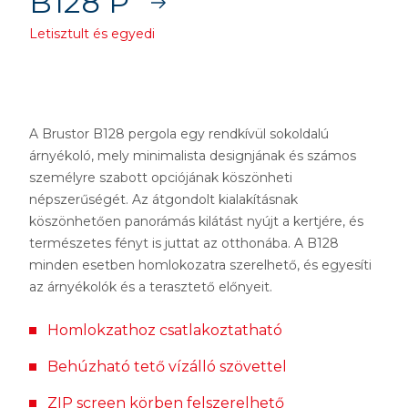
B128 P
Letisztult és egyedi
A Brustor B128 pergola egy rendkívül sokoldalú
árnyékoló, mely minimalista designjának és számos
személyre szabott opciójának köszönheti
népszerűségét. Az átgondolt kialakításnak
köszönhetően panorámás kilátást nyújt a kertjére, és
természetes fényt is juttat az otthonába. A B128
minden esetben homlokozatra szerelhető, és egyesíti
az árnyékolók és a terasztető előnyeit.
Homlokzathoz csatlakoztatható
Behúzható tető vízálló szövettel
ZIP screen körben felszerelhető