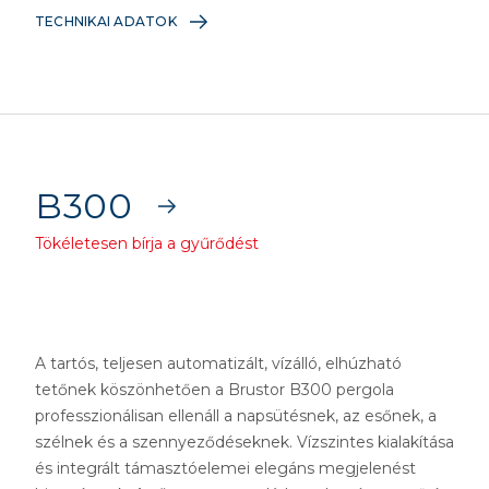
TECHNIKAI ADATOK
B300
Tökéletesen bírja a gyűrődést
A tartós, teljesen automatizált, vízálló, elhúzható
tetőnek köszönhetően a Brustor B300 pergola
professzionálisan ellenáll a napsütésnek, az esőnek, a
szélnek és a szennyeződéseknek. Vízszintes kialakítása
és integrált támasztóelemei elegáns megjelenést