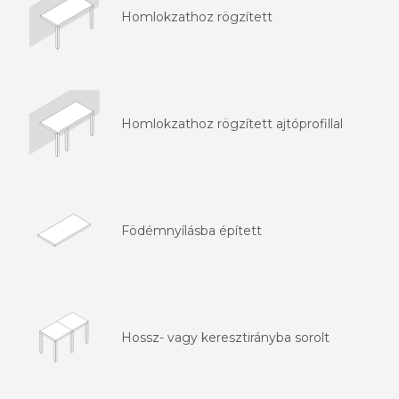
Homlokzathoz rögzített
Homlokzathoz rögzített ajtóprofillal
Födémnyílásba épített
Hossz- vagy keresztirányba sorolt