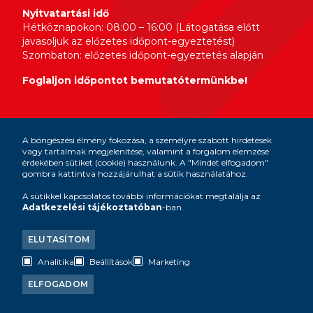
Nyitvatartási idő
Hétköznapokon: 08:00 – 16:00 (Látogatása előtt
javasoljuk az előzetes időpont-egyeztetést)
Szombaton: előzetes időpont-egyeztetés alapján
Foglaljon időpontot bemutatótermünkbe!
A böngészési élmény fokozása, a személyre szabott hirdetések
design &
vagy tartalmak megjelenítése, valamint a forgalom elemzése
development by
érdekében sütiket (cookie) használunk. A "Mindet elfogadom"
gombra kattintva hozzájárulhat a sütik használatához.
A sütikkel kapcsolatos további információkat megtalálja az
Adatkezelési tájékoztatóban
-ban.
A Brustor a SOLLIS Outdoor Living csoport tagja:
ELUTASÍTOM
Analitika
Beállítások
Marketing
ELFOGADOM