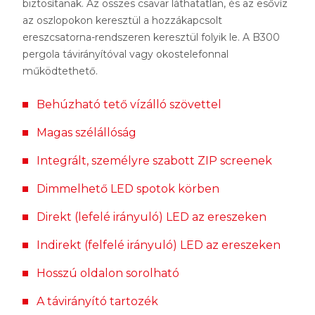
biztosítanak. Az összes csavar láthatatlan, és az esővíz
az oszlopokon keresztül a hozzákapcsolt
ereszcsatorna-rendszeren keresztül folyik le. A B300
pergola távirányítóval vagy okostelefonnal
működtethető.
Behúzható tető vízálló szövettel
Magas szélállóság
Integrált, személyre szabott ZIP screenek
Dimmelhető LED spotok körben
Direkt (lefelé irányuló) LED az ereszeken
Indirekt (felfelé irányuló) LED az ereszeken
Hosszú oldalon sorolható
A távirányító tartozék