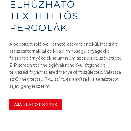
ELHÚZHATÓ
TEXTILTETŐS
PERGOLÁK
A beépített rolókkal, látható csavarok nélkül, integrált
ereszcsatornákkal és kiváló minőségű anyagokkal
felszerelt árnyékolók (alumínium szerkezet, szövettető
ZIP screen technológiával) rendkívül átgondolt
tervezési folyamat eredményeként születtek. Válassza
az Önnek tetsző RAL színt, és alakítsa ki a terasztetőt
saját igényei szerint!
AJÁNLATOT KÉREK