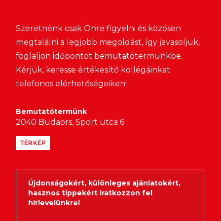
Szeretnénk csak Önre figyelni és közösen
megtalálni a legjobb megoldást, így javasoljuk,
foglaljon időpontot bemutatótermünkbe.
Kérjük, keresse értékesítő kollégáinkat
telefonos elérhetőségeiken!
Bemutatótermünk
2040 Budaörs, Sport utca 6.
TÉRKÉP
Újdonságokért, különleges ajánlatokért,
hasznos tippekért iratkozzon fel
hírlevelünkre!