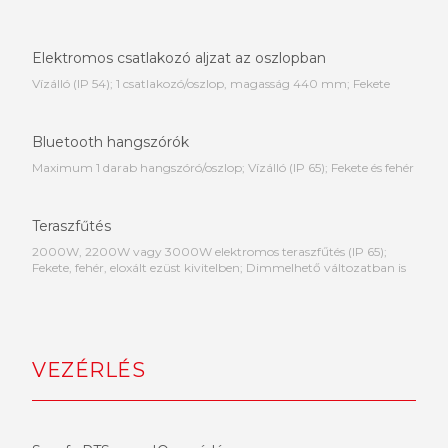
Elektromos csatlakozó aljzat az oszlopban
Vízálló (IP 54); 1 csatlakozó/oszlop, magasság 440 mm; Fekete
Bluetooth hangszórók
Maximum 1 darab hangszóró/oszlop; Vízálló (IP 65); Fekete és fehér
Teraszfűtés
2000W, 2200W vagy 3000W elektromos teraszfűtés (IP 65);
Fekete, fehér, eloxált ezüst kivitelben; Dimmelhető változatban is
VEZÉRLÉS