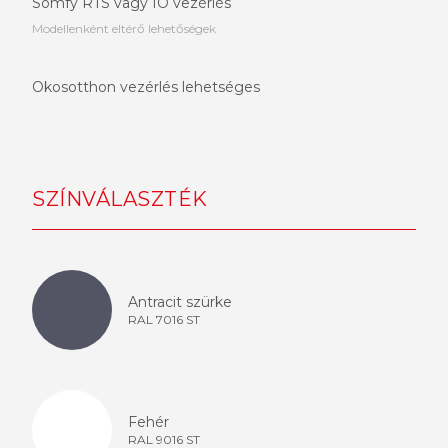
Somfy RTS vagy IO vezérlés
Modellenként eltérő lehetőségek
Okosotthon vezérlés lehetséges
SZÍNVÁLASZTÉK
Antracit szürke
RAL 7016 ST
Fehér
RAL 9016 ST