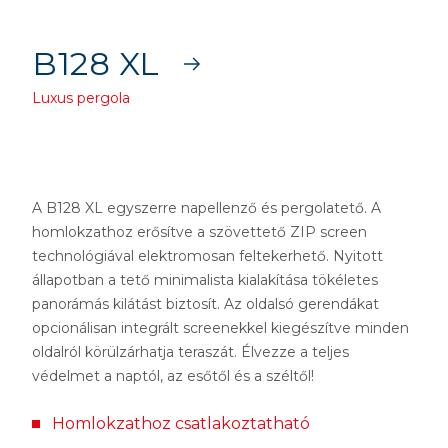
B128 XL
Luxus pergola
A B128 XL egyszerre napellenző és pergolatető. A
homlokzathoz erősítve a szövettető ZIP screen
technológiával elektromosan feltekerhető. Nyitott
állapotban a tető minimalista kialakítása tökéletes
panorámás kilátást biztosít. Az oldalsó gerendákat
opcionálisan integrált screenekkel kiegészítve minden
oldalról körülzárhatja teraszát. Élvezze a teljes
védelmet a naptól, az esőtől és a széltől!
Homlokzathoz csatlakoztatható