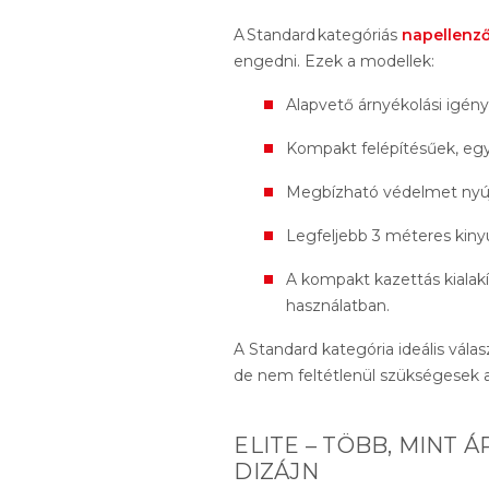
A Standard kategóriás
napellenz
engedni. Ezek a modellek:
Alapvető árnyékolási igén
Kompakt felépítésűek, eg
Megbízható védelmet nyúj
Legfeljebb 3 méteres kiny
A kompakt kazettás kialakí
használatban.
A Standard kategória ideális válasz
de nem feltétlenül szükségesek 
ELITE – TÖBB, MINT 
DIZÁJN