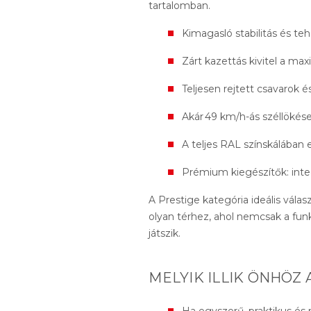
tartalomban.
Kimagasló stabilitás és te
Zárt kazettás kivitel a m
Teljesen rejtett csavarok 
Akár 49 km/h-ás széllökése
A teljes RAL színskálában
Prémium kiegészítők: integ
A Prestige kategória ideális vál
olyan térhez, ahol nemcsak a funkc
játszik.
MELYIK ILLIK ÖNHÖZ