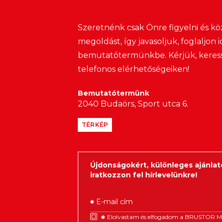
Szeretnénk csak Önre figyelni és kö
megoldást, így javasoljuk, foglaljon
bemutatótermünkbe. Kérjük, keresse
telefonos elérhetőségeiken!
Bemutatótermünk
2040 Budaörs, Sport utca 6.
TÉRKÉP
Újdonságokért, különleges ajánlat
iratkozzon fel hírlevelünkre!
E-mail cím
Elolvastam és elfogadom a BRUSTOR 