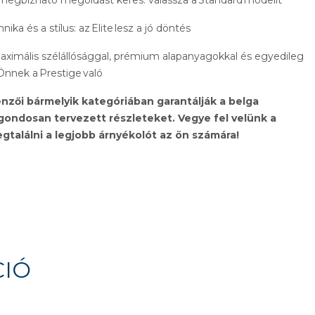
 megbízható megoldást keres: válassza a Standard modellt
ika és a stílus: az Elite lesz a jó döntés
aximális szélállósággal, prémium alapanyagokkal és egyedileg
 Önnek a Prestige való
nzői bármelyik kategóriában garantálják a belga
 gondosan tervezett részleteket. Vegye fel velünk a
egtalálni a legjobb árnyékolót az ön számára!
CIÓ