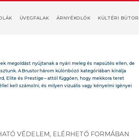
t!
OLÁK
ÜVEGFALAK
ÁRNYÉKOLÓK
KÜLTÉRI BÚTO
k megoldást nyújtanak a nyári meleg és napsütés ellen, de
sztunk. A Brustor három különböző kategóriában kínálja
d, Elite és Prestige – attól függően, hogy mekkora teret
éllel kell számolni, és milyen vizuális vagy kényelmi igényei
HATÓ VÉDELEM, ELÉRHETŐ FORMÁBAN