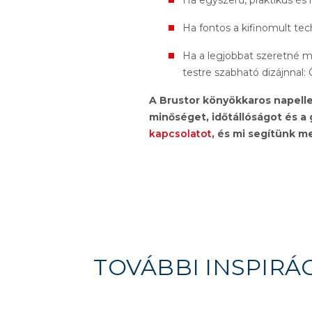
Ha egyszerű, praktikus és
Ha fontos a kifinomult techn
Ha a legjobbat szeretné m
testre szabható dizájnnal:
A Brustor könyökkaros napelle
minőséget, időtállóságot és a
kapcsolatot
, és mi segítünk m
TOVÁBBI INSPIRÁ