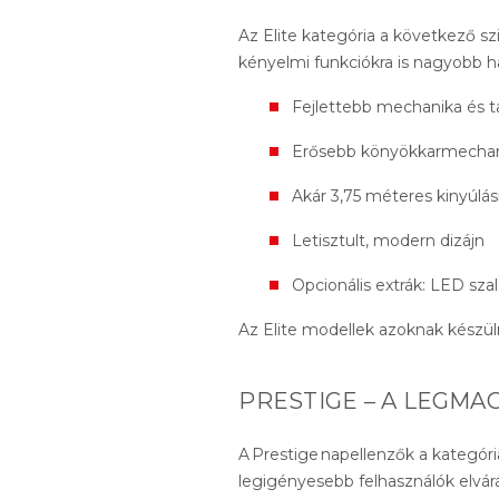
Az Elite kategória a következő sz
kényelmi funkciókra is nagyobb h
Fejlettebb mechanika és 
Erősebb könyökkarmecha
Akár 3,75 méteres kinyúlás
Letisztult, modern dizájn
Opcionális extrák: LED sza
Az Elite modellek azoknak készü
PRESTIGE – A LEGM
A Prestige napellenzők a kategóri
legigényesebb felhasználók elvárá