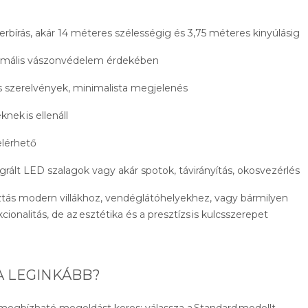
herbírás, akár 14 méteres szélességig és 3,75 méteres kinyúlásig
aximális vászonvédelem érdekében
és szerelvények, minimalista megjelenés
knek is ellenáll
 elérhető
rált LED szalagok vagy akár spotok, távirányítás, okosvezérlés
asztás modern villákhoz, vendéglátóhelyekhez, vagy bármilyen
ionalitás, de az esztétika és a presztízs is kulcsszerepet
 A LEGINKÁBB?