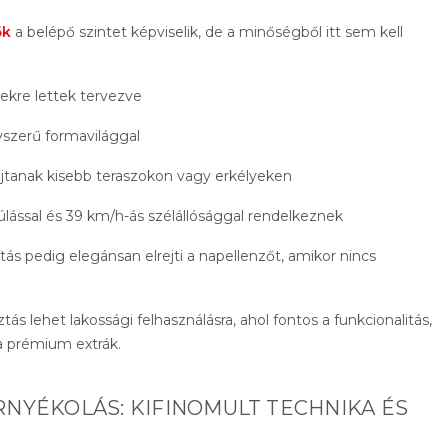
ők
a belépő szintet képviselik, de a minőségből itt sem kell
yekre lettek tervezve
yszerű formavilággal
tanak kisebb teraszokon vagy erkélyeken
úlással és 39 km/h-ás szélállósággal rendelkeznek
tás pedig elegánsan elrejti a napellenzőt, amikor nincs
tás lehet lakossági felhasználásra, ahol fontos a funkcionalitás,
a prémium extrák.
ÁRNYÉKOLÁS: KIFINOMULT TECHNIKA ÉS