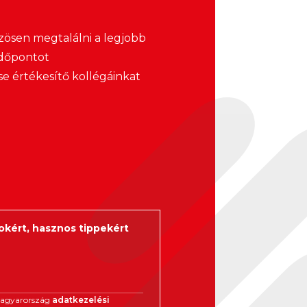
zösen megtalálni a legjobb
 időpontot
 értékesítő kollégáinkat
okért, hasznos tippekért
Magyarország
adatkezelési