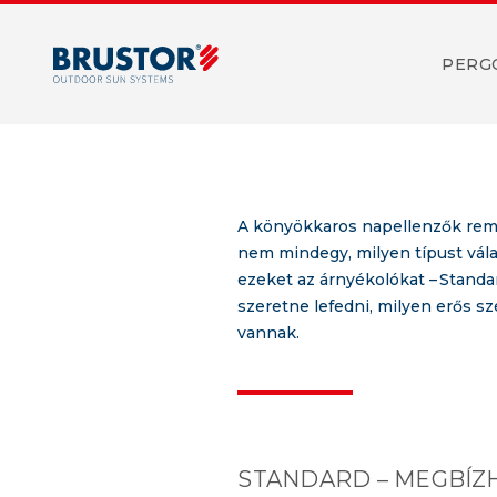
kategóriájá
PERG
2025. 07. 28.
A könyökkaros napellenzők reme
nem mindegy, milyen típust vála
ezeket az árnyékolókat – Standar
szeretne lefedni, milyen erős sz
vannak.
STANDARD – MEGBÍZ