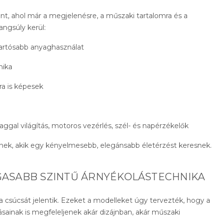
int, ahol már a megjelenésre, a műszaki tartalomra és a
angsúly kerül:
tartósabb anyaghasználat
nika
ra is képesek
laggal világítás, motoros vezérlés, szél- és napérzékelők
lnek, akik egy kényelmesebb, elegánsabb életérzést keresnek.
AGASABB SZINTŰ ÁRNYÉKOLÁSTECHNIKA
a csúcsát jelentik. Ezeket a modelleket úgy tervezték, hogy a
sainak is megfeleljenek akár dizájnban, akár műszaki