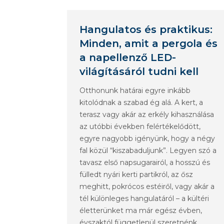
Hangulatos és praktikus:
Minden, amit a pergola és
a napellenző LED-
világításáról tudni kell
Otthonunk határai egyre inkább
kitolódnak a szabad ég alá. A kert, a
terasz vagy akár az erkély kihasználása
az utóbbi években felértékelődött,
egyre nagyobb igényünk, hogy a négy
fal közül “kiszabaduljunk”. Legyen szó a
tavasz első napsugarairól, a hosszú és
fülledt nyári kerti partikról, az ősz
meghitt, pokrócos estéiről, vagy akár a
tél különleges hangulatáról – a kültéri
életterünket ma már egész évben,
évszaktól függetlenül szeretnénk